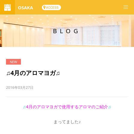
OSAKA
ACCESS
BLOG
♫4月のアロマヨガ♫
2016年03月27日
♫
4
月のアロマヨガで使用するアロマの
ご紹介
♫
まってました♪