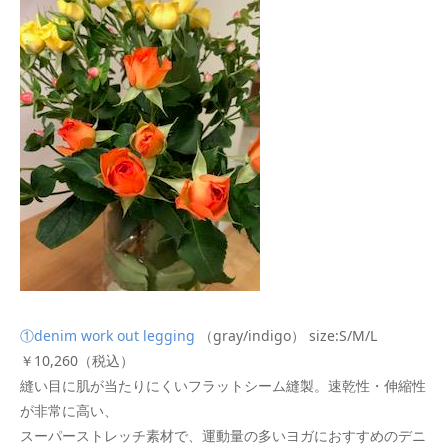
①denim work out legging
（gray/indigo） size:S/M/L
￥10,260（税込）
縫い目に肌が当たりにくいフラットシーム縫製。速乾性・伸縮性
が非常に高い、
スーパーストレッチ素材で、運動量の多いヨガにおすすめのデニ