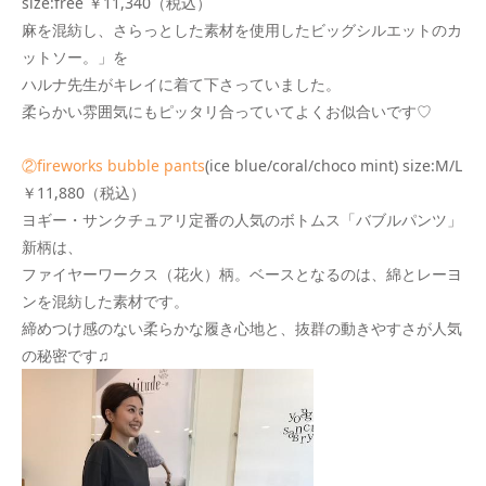
size:free ￥11,340（税込）
麻を混紡し、さらっとした素材を使用したビッグシルエットのカ
ットソー。」を
ハルナ先生がキレイに着て下さっていました。
柔らかい雰囲気にもピッタリ合っていてよくお似合いです♡
②fireworks bubble pants
(ice blue/coral/choco mint) size:M/L
￥11,880（税込）
ヨギー・サンクチュアリ定番の人気のボトムス「バブルパンツ」
新柄は、
ファイヤーワークス（花火）柄。ベースとなるのは、綿とレーヨ
ンを混紡した素材です。
締めつけ感のない柔らかな履き心地と、抜群の動きやすさが人気
の秘密です♫